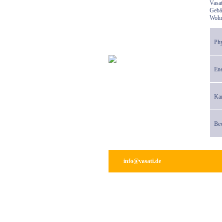
Vasat
Gebäu
Referenzen
Wohnu
Kontakt
Phy
Ene
Ka
Bew
info@vasati.de