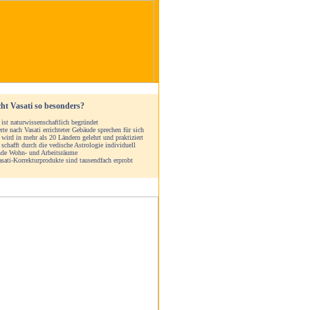
t Vasati so besonders?
 ist naturwissenschaftlich begründet
te nach Vasati errichteter Gebäude sprechen für sich
 wird in mehr als 20 Ländern gelehrt und praktiziert
 schafft durch die vedische Astrologie individuell
nde Wohn- und Arbeitsräume
sati-Korrekturprodukte sind tausendfach erprobt