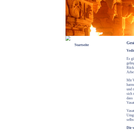
Ges
Startseite
Vedi
Was ist Vasati?
Es gi
gelin
Innovation
Rücks
Arbei
Business
Mit V
harmo
und m
Beratung/Planung
sich 
dass 
Ayurveda
Vasat
Vasat
Produkte
Umge
selbs
Ausbildung
Die 
Der Kopf dahinter