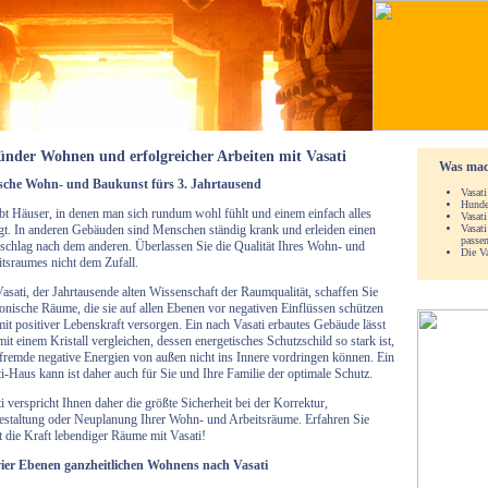
ünder Wohnen und erfolgreicher Arbeiten mit Vasati
Was mach
sche Wohn- und Baukunst fürs 3. Jahrtausend
Vasati
Hunder
bt Häuser, in denen man sich rundum wohl fühlt und einem einfach alles
Vasati
gt. In anderen Gebäuden sind Menschen ständig krank und erleiden einen
Vasati
passe
chlag nach dem anderen. Überlassen Sie die Qualität Ihres Wohn- und
Die Va
tsraumes nicht dem Zufall.
asati, der Jahrtausende alten Wissenschaft der Raumqualität, schaffen Sie
nische Räume, die sie auf allen Ebenen vor negativen Einflüssen schützen
it positiver Lebenskraft versorgen. Ein nach Vasati erbautes Gebäude lässt
mit einem Kristall vergleichen, dessen energetisches Schutzschild so stark ist,
fremde negative Energien von außen nicht ins Innere vordringen können. Ein
i-Haus kann ist daher auch für Sie und Ihre Familie der optimale Schutz.
i verspricht Ihnen daher die größte Sicherheit bei der Korrektur,
staltung oder Neuplanung Ihrer Wohn- und Arbeitsräume. Erfahren Sie
t die Kraft lebendiger Räume mit Vasati!
vier Ebenen ganzheitlichen Wohnens nach Vasati