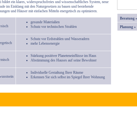
i bildet ein klares, widerspruchsfreies und wissenschaftliches System, neue
de im Einklang mit den Naturgesetzen zu bauen und bestehende
ngen und Häuser mit einfachen Mitteln energetisch zu optimieren.
Beratung 
gesunde Materialien
sisch
Schutz vor technischen Strahlen
Planung »
Schutz vor Erdstrahlen und Wasseradern
rgetisch
mehr Lebensenergie
Stärkung positiver Planeteneinflüsse im Haus
rmisch
Abstimmung des Hauses auf seine Bewohner
Individuelle Gestaltung Ihrer Räume
usstsein
Erkennen Sie sich selbst im Spiegel Ihrer Wohnung